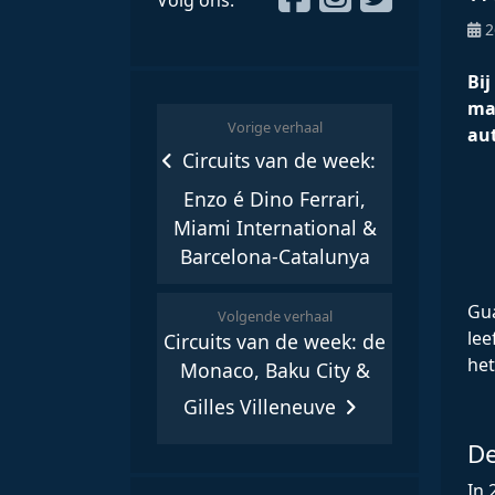
Volg ons:
2
Bi
ma
Vorige verhaal
aut
Circuits van de week:
Enzo é Dino Ferrari,
Miami International &
Barcelona-Catalunya
Gua
Volgende verhaal
lee
Circuits van de week: de
het
Monaco, Baku City &
Gilles Villeneuve
De
In 