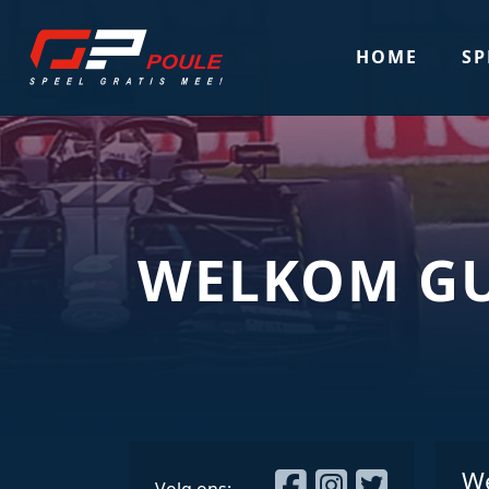
HOME
SP
WELKOM G
W