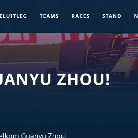
ELUITLEG
TEAMS
RACES
STAND
N
UANYU ZHOU!
elkom Guanyu Zhou!