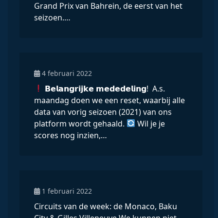
Grand Prix van Bahrein, de eerst van het
seizoen.…
4 februari 2022
𝗕𝗲𝗹𝗮𝗻𝗴𝗿𝗶𝗷𝗸𝗲 𝗺𝗲𝗱𝗲𝗱𝗲𝗹𝗶𝗻𝗴! A.s.
maandag doen we een reset, waarbij alle
data van vorig seizoen (2021) van ons
platform wordt gehaald.
Wil je je
scores nog inzien,…
1 februari 2022
Circuits van de week: de Monaco, Baku
City & Gilles Villeneuve We kunnen niet