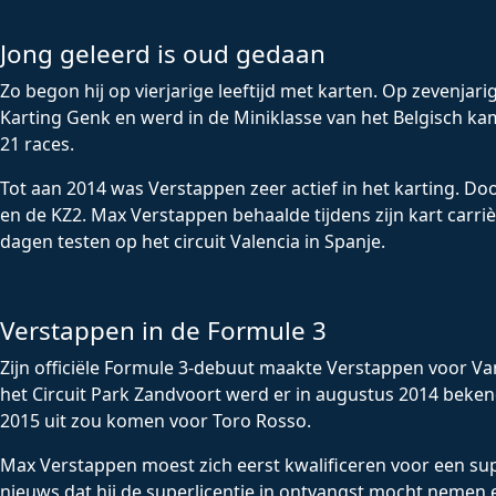
Jong geleerd is oud gedaan
Zo begon hij op vierjarige leeftijd met karten. Op zevenjar
Karting Genk en werd in de Miniklasse van het Belgisch k
21 races.
Tot aan 2014 was Verstappen zeer actief in het karting. Door
en de KZ2. Max Verstappen behaalde tijdens zijn kart carr
dagen testen op het circuit Valencia in Spanje.
Verstappen in de Formule 3
Zijn officiële Formule 3-debuut maakte Verstappen voor Va
het Circuit Park Zandvoort werd er in augustus 2014 bekend
2015 uit zou komen voor Toro Rosso.
Max Verstappen moest zich eerst kwalificeren voor een supe
nieuws dat hij de superlicentie in ontvangst mocht nemen en